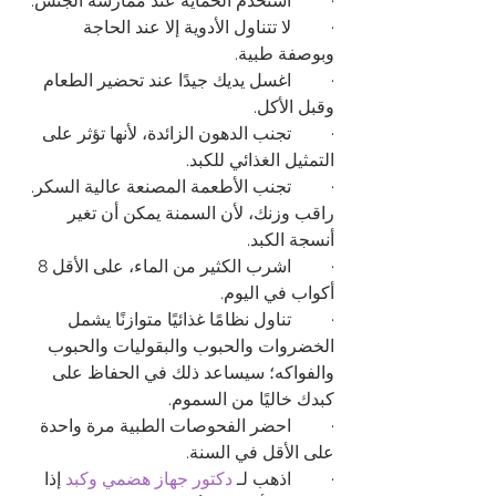
·         استخدم الحماية عند ممارسة الجنس.
·         لا تتناول الأدوية إلا عند الحاجة 
وبوصفة طبية.
·         اغسل يديك جيدًا عند تحضير الطعام 
وقبل الأكل.
·         تجنب الدهون الزائدة، لأنها تؤثر على 
التمثيل الغذائي للكبد.
·         تجنب الأطعمة المصنعة عالية السكر. 
راقب وزنك، لأن السمنة يمكن أن تغير 
أنسجة الكبد.
·         اشرب الكثير من الماء، على الأقل 8 
أكواب في اليوم.
·         تناول نظامًا غذائيًا متوازنًا يشمل 
الخضروات والحبوب والبقوليات والحبوب 
والفواكه؛ سيساعد ذلك في الحفاظ على 
كبدك خاليًا من السموم.
·         احضر الفحوصات الطبية مرة واحدة 
على الأقل في السنة.
·         اذهب لـ 
دكتور جهاز هضمي وكبد
إذا 