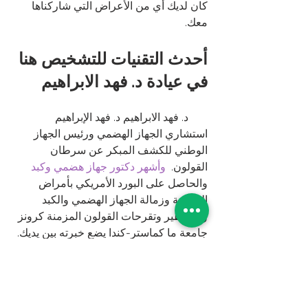
كان لديك أي من الأعراض التي شاركناها 
معك. 
أحدث التقنيات للتشخيص هنا 
في عيادة د. فهد الابراهيم 
       د. فهد الابراهيم د. فهد الإبراهيم 
استشاري الجهاز الهضمي ورئيس الجهاز 
الوطني للكشف المبكر عن سرطان 
القولون.  
وأشهر دكتور جهاز هضمي وكبد
والحاصل على البورد الأمريكي بأمراض 
الباطنية وزمالة الجهاز الهضمي والكبد 
والمناظير وتقرحات القولون المزمنة كرونز 
جامعة ما كماستر-كندا يضع خبرته بين يديك. 
تواصل معنا هاتفيًا أو عبر الواتساب على 
) 
96555665384
(