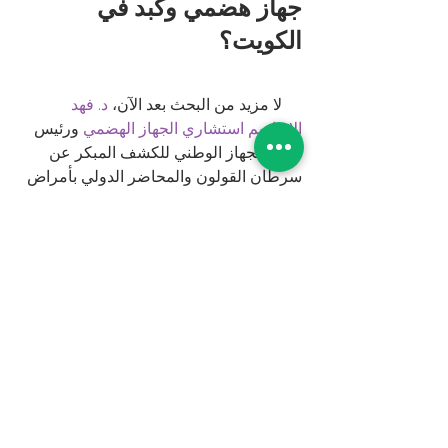
جهاز هضمي وكبد في 
الكويت؟
     لا مزيد من البحث بعد الآن، 
د. فهد 
الابراهيم استشاري الجهاز الهضمي
 ورئيس 
قسم الجهاز الوطني للكشف المبكر عن 
سرطان القولون والمحاضر الدولي بأمراض 
الجهاز الهضمي بين يديك بخبرته التي لا مثيل 
لها. 
احجز موعد الآن 
من خلال التواصل معنا 
هاتفيًا أو عبر الواتساب على 
) 
96555665384
(
جهاز هضمي
دكتور جهاز هضمي وكبد